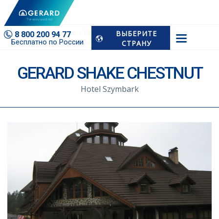
Домашняя Страница
Примеры Проектов GERARD
ВЫБЕРИТЕ
8 800 200 94 77
GERARD Shake Chestnut Hotel Szymbark
Бесплатно по России
СТРАНУ
GERARD SHAKE CHESTNUT
Hotel Szymbark